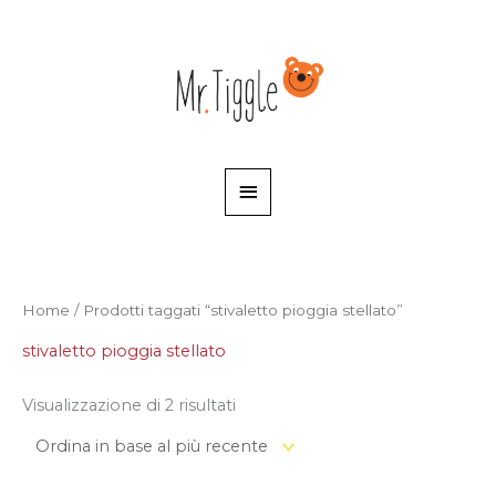
Vai
Menu
al
contenuto
principale
Ordina
Home
/ Prodotti taggati “stivaletto pioggia stellato”
in
base
al
stivaletto pioggia stellato
più
recente
Visualizzazione di 2 risultati