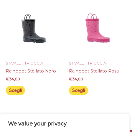
Questo
Questo
prodotto
prodotto
ha
ha
più
più
varianti.
varianti.
Le
Le
opzioni
opzioni
possono
possono
essere
essere
STIVALETTI PIOGGIA
STIVALETTI PIOGGIA
scelte
scelte
Rainboot Stellato Nero
Rainboot Stellato Rosa
nella
nella
€
34,00
€
34,00
pagina
pagina
del
del
Scegli
Scegli
prodotto
prodotto
We value your privacy