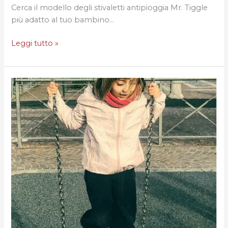
Cerca il modello degli stivaletti antipioggia Mr. Tiggle
più adatto al tuo bambino…
Leggi tutto »
Il
tuo
bimbo
è
pronto
ad
affrontare
la
pioggia?